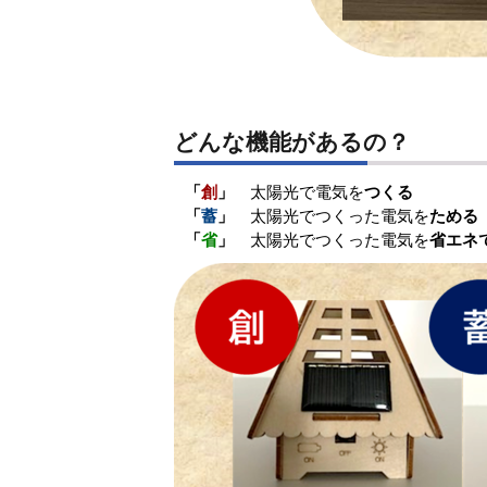
どんな機能があるの？
「
創
」
太陽光で電気を
つくる
「
蓄
」
太陽光でつくった電気を
ためる
「
省
」
太陽光でつくった電気を
省エネ