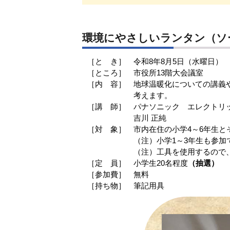
環境にやさしいランタン（ソ
［と き］ 令和8年8月5日（水曜日） 1
［ところ］ 市役所13階大会議室
［内 容］ 地球温暖化についての講義
考えます。
［講 師］ パナソニック エレクトリ
吉川 正純
［対 象］ 市内在住の小学4～6年生と
（注）小学1～3年生も参加できま
（注）工具を使用するので、安全
［定 員］ 小学生20名程度
（抽選）
［参加費］ 無料
［持ち物］ 筆記用具