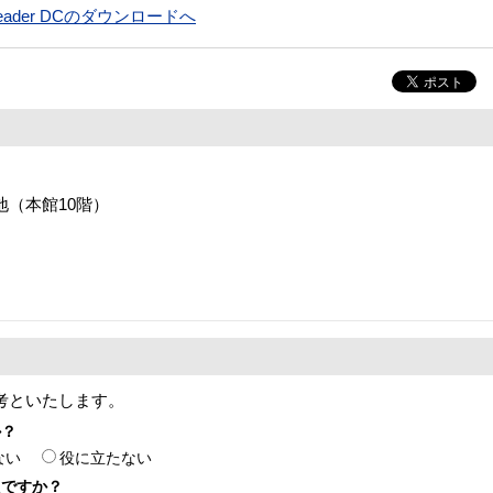
t Reader DCのダウンロードへ
番地（本館10階）
考といたします。
か？
ない
役に立たない
たですか？