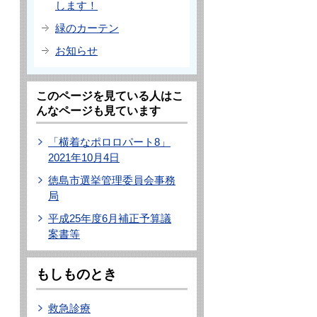
します！
緑のカーテン
お知らせ
このページを見ている人はこ
んなページも見ています
「横着なポロロパート8」
2021年10月4日
徳島市選挙管理委員会事務
局
平成25年度6月補正予算議
案書等
もしものとき
救急診療