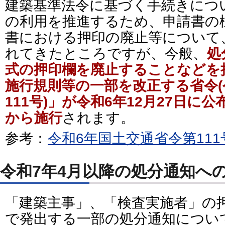
建築基準法令に基づく手続きにつ
の利用を推進するため、申請書の
書における押印の廃止等について
れてきたところですが、今般、
処
式の押印欄を廃止することなどを
施行規則等の一部を改正する省令(
111号)」が令和6年12月27日に
から施行
されます。
参考：
令和6年国土交通省令第11
令和7年4月以降の処分通知へ
「建築主事」、「検査実施者」の
で発出する一部の処分通知につい