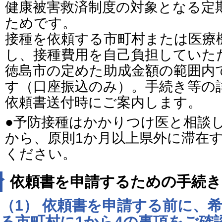
健康被害救済制度の対象となる定
ためです。
接種を依頼する市町村または医療
し、接種費用を自己負担していた
徳島市の定めた助成金額の範囲内
す（口座振込のみ）。手続き等の
依頼書送付時にご案内します。
●予防接種はかかりつけ医と相談
から、原則1か月以上県外に滞在
ください。
依頼書を申請するための手続き
（1）
依頼書を申請する前に、
る市町村に
1から4の事項をご確