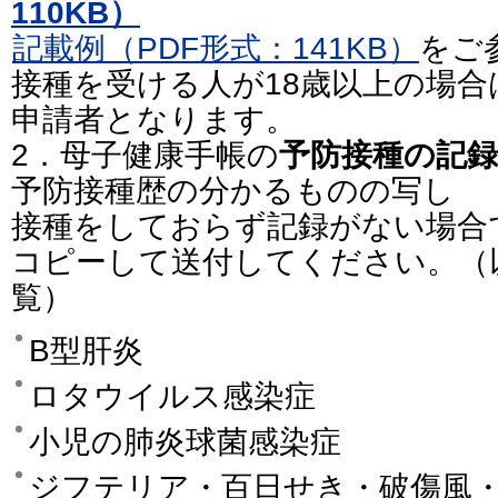
110KB）
記載例（PDF形式：141KB）
をご
接種を受ける人が18歳以上の場
申請者となります。
2．母子健康手帳の
予防接種の記録(
予防接種歴の分かるものの写し
接種をしておらず記録がない場合
コピーして送付してください。（
覧）
B型肝炎
ロタウイルス感染症
小児の肺炎球菌感染症
ジフテリア・百日せき・破傷風