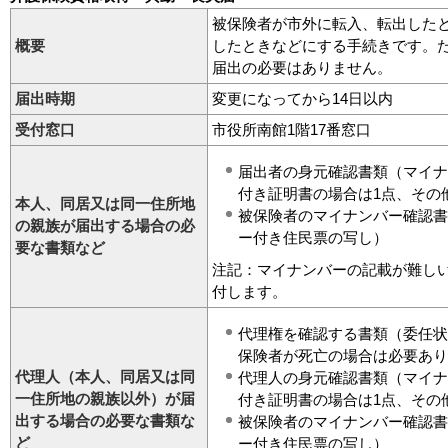
被保険者が市外に転入、転出した
概要
したときなどにする手続きです。た
届出の必要はありません。
届出時期
変更になってから14日以内
受付窓口
市役所南館1階17番窓口
届出者の身元確認書類（マイナ
付き証明書の場合は1点、その
本人、同居又は同一住所地
被保険者のマイナンバー確認書
の親族が届出する場合の必
ー付き住民票の写し）
要な書類など
注記：マイナンバーの記載が難し
付します。
代理権を確認する書類（委任状
保険者が死亡の場合は必要あり
代理人（本人、同居又は同
代理人の身元確認書類（マイナ
一住所地の親族以外）が届
付き証明書の場合は1点、その
出する場合の必要な書類な
被保険者のマイナンバー確認書
ど
ー付き住民票の写し）