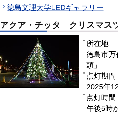
徳島文理大学LEDギャラリー
アクア・チッタ クリスマス
所在地
徳島市万
頭」
点灯期間
2025年
点灯時間
午後5時