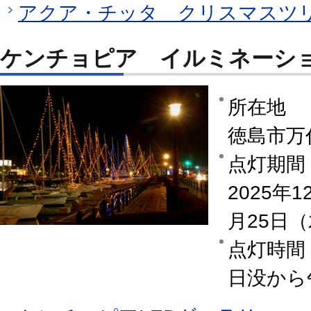
アクア・チッタ クリスマスツリ
ケンチョピア イルミネーシ
所在地
徳島市万
点灯期間
2025年
月25日
点灯時間
日没から