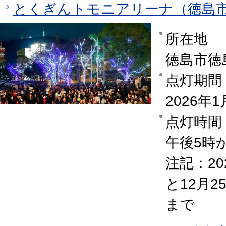
とくぎんトモニアリーナ（徳島
所在地
徳島市徳
点灯期間
2026年
点灯時間
午後5時
注記：20
と12月
まで