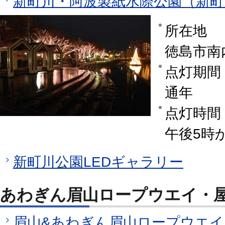
新町川・阿波製紙水際公園（新町
所在地
徳島市南
点灯期間
通年
点灯時間
午後5時
新町川公園LEDギャラリー
あわぎん眉山ロープウエイ・
眉山&あわぎん眉山ロープウエイ