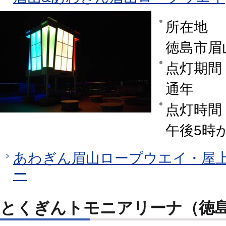
所在地
徳島市眉
点灯期間
通年
点灯時間
午後5時
あわぎん眉山ロープウエイ・屋上
ー
とくぎんトモニアリーナ（徳