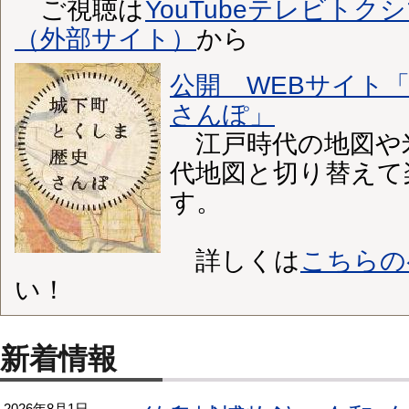
ご視聴は
YouTubeテレビト
（外部サイト）
から
公開 WEBサイト
さんぽ」
江戸時代の地図や
代地図と切り替えて
す。
詳しくは
こちらの
い！
新着情報
2026年8月1日