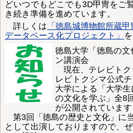
どいつでもどこでも3D甲冑をご
き続き準備を進めています。
詳しくは
「徳島城博物館所蔵甲
データベース化プロジェクト」
を
徳島大学「徳島の文
ン講演会
現在、テレビトクシマ
レビトクシマ公式チ
大学による「大学生
の文化を学ぶ」全8
が公開されています
第3回「徳島の歴史と文化」に
として出演しておりますので、ぜ