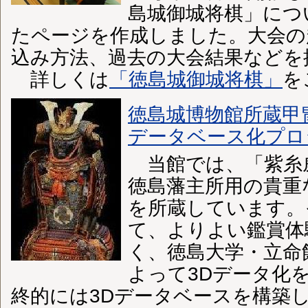
島城御城将棋」につ
たページを作成しました。大会の
込み方法、過去の大会結果などを
詳しくは
「徳島城御城将棋」
を
徳島城博物館所蔵甲
データベース化プロ
当館では、「紫糸
徳島藩主所用の貴重
を所蔵しています。
て、よりよい鑑賞体
く、徳島大学・立命
よって3Dデータ化
終的には3Dデータベースを構築