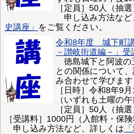
［定員］50人（抽選
申し込み方法など
史講座」
をご覧ください。
令和8年度 城下町
－讃岐街道編－」受
徳島城下と阿波の
との関係について、
み合わせて学びます
［日時］令和8年9月1
（いずれも土曜の午
［定員］50人（抽選
［受講料］1000円（入館料・保
申し込み方法など、詳しくは
「