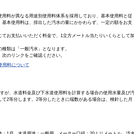
用料が異なる用途別使用料体系を採用しており、基本使用料と従
。基本使用料は、排出した汚水の量にかかわらず、一定の額をお支
てお支払いいただく料金で、1立方メートル当たりいくらとして
の種類は「一般汚水」となります。
、次のリンクをご確認ください。
使用料について
すが、水道料金及び下水道使用料を計算する場合の使用水量及び
して2等分します。2等分したときに端数がある場合は、検針した月
：1戸、水道用途：一般用、メーター口径：20ミリメートル、汚