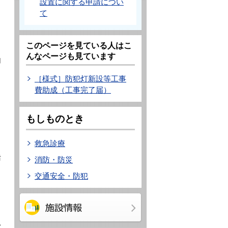
設置に関する申請につい
て
このページを見ている人はこ
んなページも見ています
加
［様式］防犯灯新設等工事
費助成（工事完了届）
もしものとき
救急診療
汚
消防・防災
交通安全・防犯
水