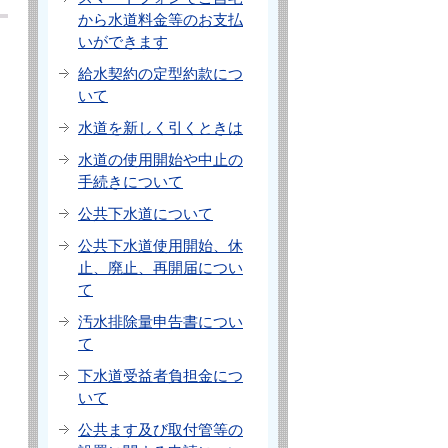
から水道料金等のお支払
いができます
給水契約の定型約款につ
いて
水道を新しく引くときは
水道の使用開始や中止の
く
手続きについて
公共下水道について
公共下水道使用開始、休
止、廃止、再開届につい
て
汚水排除量申告書につい
て
下水道受益者負担金につ
いて
公共ます及び取付管等の