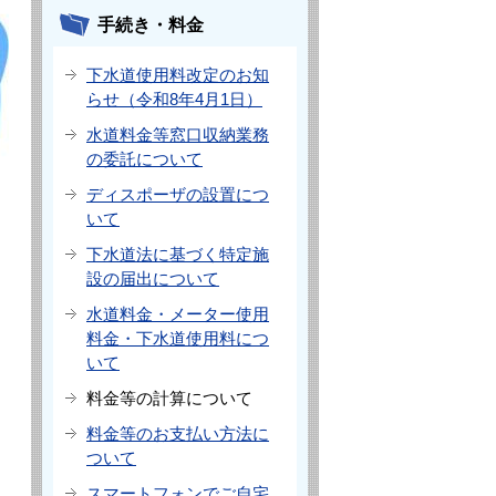
手続き・料金
下水道使用料改定のお知
らせ（令和8年4月1日）
水道料金等窓口収納業務
の委託について
ディスポーザの設置につ
いて
下水道法に基づく特定施
設の届出について
水道料金・メーター使用
料金・下水道使用料につ
いて
料金等の計算について
料金等のお支払い方法に
ついて
スマートフォンでご自宅