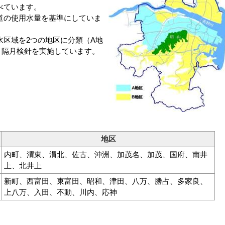
べています。
道の使用水量を基準にしていま
区域を2つの地区に分類（A地
、隔月検針を実施しています。
地区
内町、渭東、渭北、佐古、沖洲、加茂名、加茂、国府、南井
上、北井上
新町、西富田、東富田、昭和、津田、八万、勝占、多家良、
上八万、入田、不動、川内、応神