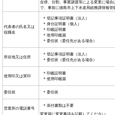
合併、分割、事業譲渡等による変更に場合
で、事前に徳島市上下水道局総務課情報管
登記事項証明書（法人）
身分証明書（個人）
代表者の氏名又は
印鑑証明書
役職名
使用印鑑届
委任状（委任先がある場合）
登記事項証明書（法人）
所在地又は住所
委任状（委任先がある場合）
印鑑証明書
使用印又は実印
使用印鑑届
委任状
委任状
添付書類は不要
営業所の電話番号
変更届に変更事項を記載してください。