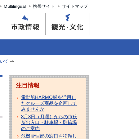
Multilingual
携帯サイト
サイトマップ
いて
注目情報
電動船HARMO艇を活用し
たクルーズ商品を企画して
みませんか
8月3日（月曜）からの市役
所出入口・駐車場・駐輪場
のご案内
危機管理部の窓口を移転し