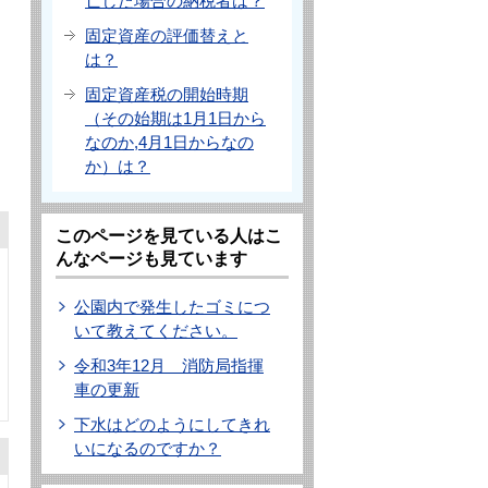
亡した場合の納税者は？
固定資産の評価替えと
は？
固定資産税の開始時期
（その始期は1月1日から
なのか,4月1日からなの
か）は？
このページを見ている人はこ
んなページも見ています
公園内で発生したゴミにつ
いて教えてください。
令和3年12月 消防局指揮
車の更新
下水はどのようにしてきれ
いになるのですか？