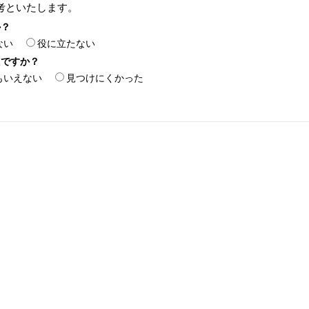
考といたします。
か？
ない
役に立たない
たですか？
もいえない
見つけにくかった