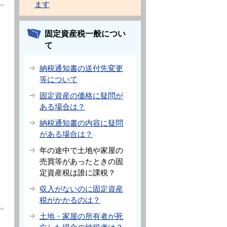
ます
固定資産税一般につい
て
納税通知書の送付先変更
等について
固定資産の価格に疑問が
ある場合は？
納税通知書の内容に疑問
がある場合は？
年の途中で土地や家屋の
売買等があったときの固
定資産税は誰に課税？
収入がないのに固定資産
税がかかるのは？
土地・家屋の所有者が死