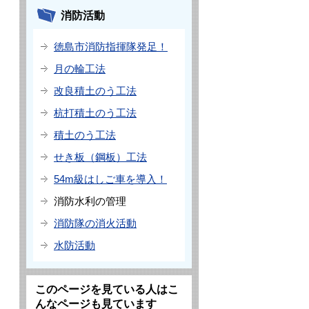
消防活動
徳島市消防指揮隊発足！
月の輪工法
改良積土のう工法
杭打積土のう工法
積土のう工法
せき板（鋼板）工法
54m級はしご車を導入！
消防水利の管理
消防隊の消火活動
水防活動
このページを見ている人はこ
んなページも見ています