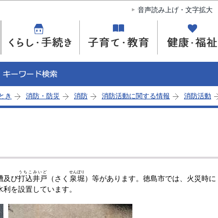
このページの本文へ移動
音声読み上げ・文字拡大
とき
消防・防災
消防
消防活動に関する情報
消防活動
うちこみいど
せんぼり
槽及び
打込井戸
（さく
泉堀
）等があります。徳島市では、火災時に
水利を設置しています。