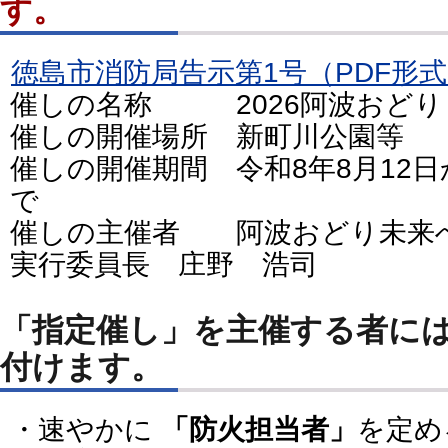
す。
徳島市消防局告示第1号（PDF形式：
催しの名称 2026阿波おどり
催しの開催場所 新町川公園等
催しの開催期間 令和8年8月12日
で
催しの主催者 阿波おどり未来
実行委員長 庄野 浩司
「指定催し」を主催する者には
付けます。
・速やかに
「防火担当者」
を定め