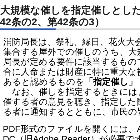
大規模な催しを指定催しとし
42条の2、第42条の3）
消防局長は、祭礼、縁日、花火大
集合する屋外での催しのうち、大
局長が定める要件に該当するもの
合に人命または財産に特に重大な
あると認めるものを
「指定催し」
なお、催しを指定するときには
催する者の意見を聴き、指定した
る者に通知するとともに、市民の
PDF形式のファイルを開くには、Adobe 
DC（旧Adobe Reader）が必要で