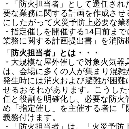
・「防火担当者」として選任され
要な業務に関する計画を作成させ
にしたがって火災予防上必要な業
・指定催しを開催する14日前ま
業務に関する計画提出書」を消防
「防火担当者」とは・・・
・大規模な屋外催しで対象火気器
は、会場に多くの人が集まり混雑
発生時には消火および避難が困難
せるおそれがあります。こうした
任と役割を明確化し、必要な防火
め「指定催し」を主催する者に「
義務付けます。
・「防火担当者」は、「火災予防