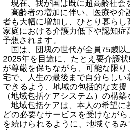
現在、我が国は既に超高齢社会
高齢者の増加に伴い、医療や介
者も大幅に増加し、ひとり暮らし
家庭における介護力低下や認知症
予想されます。
国は、団塊の世代が全員75歳以
2025年を目途に、たとえ要介護
が尊厳を保ちながら、可能な限り
宅で、人生の最後まで自分らしい
できるよう、地域の包括的な支援
（地域包括ケアシステム）の構築
地域包括ケアは、本人の希望に
どの必要なサービスを受けながら
を続けられるように、地域ぐるみ