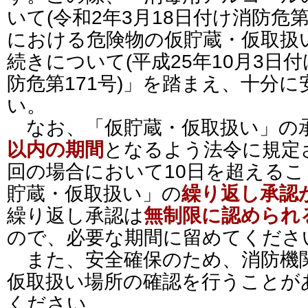
いて(令和2年3月18日付け消防危
における危険物の仮貯蔵・仮取扱
続きについて(平成25年10月3日付
防危第171号)」を踏まえ、十分
い。
なお、「仮貯蔵・仮取扱い」の
以内の期間
となるよう法令に規定
回の場合において10日を超える
貯蔵・仮取扱い」の
繰り返し承認
繰り返し承認は
無制限に認められ
ので、必要な期間に留めてくださ
また、安全確保のため、消防機
仮取扱い場所の確認を行うことが
ください。