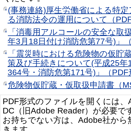
(事務連絡)厚生労働省による特
る消防法令の運用について（PDF形
「消毒用アルコールの安全な取扱
年3月18日付け消防危第77号)」（
「震災時における危険物の仮貯
策及び手続きについて(平成25年
364号・消防危第171号)」（PDF
危険物仮貯蔵・仮取扱申請書（MS w
PDF形式のファイルを開くには、Adobe 
DC（旧Adobe Reader）が必要で
お持ちでない方は、Adobe社か
きます。