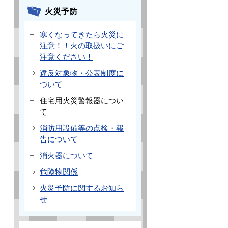
火災予防
寒くなってきたら火災に
注意！！火の取扱いにご
注意ください！
違反対象物・公表制度に
ついて
住宅用火災警報器につい
て
消防用設備等の点検・報
告について
消火器について
危険物関係
火災予防に関するお知ら
せ