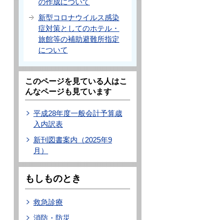
の作成について
新型コロナウイルス感染
症対策としてのホテル・
旅館等の補助避難所指定
について
このページを見ている人はこ
んなページも見ています
平成28年度一般会計予算歳
入内訳表
新刊図書案内（2025年9
月）
もしものとき
救急診療
消防・防災