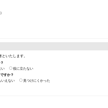
階）
考といたします。
か？
ない
役に立たない
たですか？
もいえない
見つけにくかった