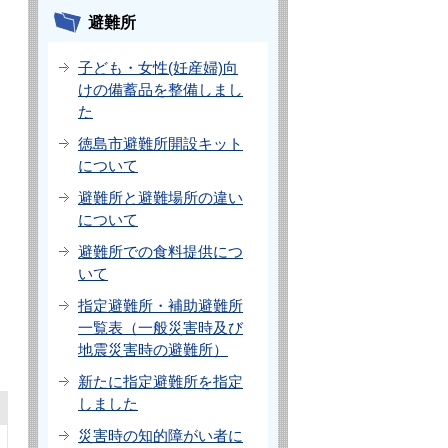
避難所
子ども・女性(妊産婦)向
けの備蓄品を整備しまし
た
徳島市避難所開設キット
について
避難所と避難場所の違い
について
避難所での食料提供につ
いて
指定避難所・補助避難所
一覧表（一般災害時及び
地震災害時の避難所）
新たに指定避難所を指定
しました
災害時の知的障がい者に