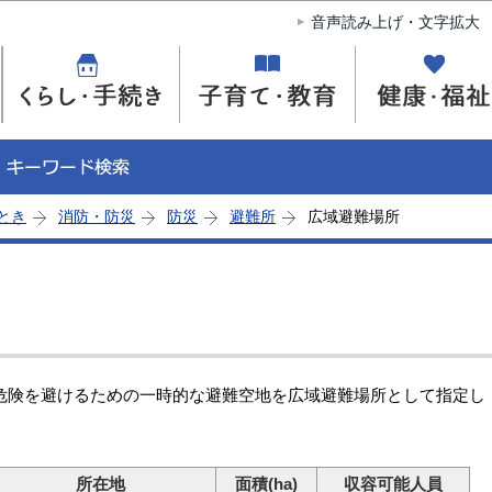
このページの本文へ移動
音声読み上げ・文字拡大
とき
消防・防災
防災
避難所
広域避難場所
険を避けるための一時的な避難空地を広域避難場所として指定し
所在地
面積(ha)
収容可能人員