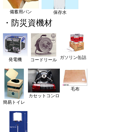
備蓄用パン
保存水
・防災資機材
ガソリン缶詰
発電機
コードリール
毛布
カセットコンロ
簡易トイレ