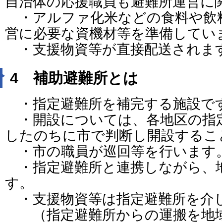
自治体の応援職員も避難所運営に
・アルファ化米などの食料や飲
営に必要な資機材等を準備してい
・支援物資等が直接配送されま
4 補助避難所とは
・指定避難所を補完する施設で
・開設については、各地区の指
したのちに市で判断し開設するこ
・市の職員が巡回等を行います
・指定避難所と連携しながら、
す。
・支援物資等は指定避難所を介
（指定避難所からの運搬を地域