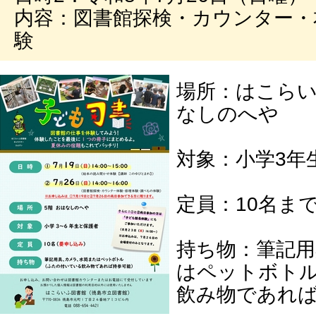
内容：図書館探検・カウンター・
験
場所：はこらい
なしのへや
対象：小学3年
定員：10名ま
持ち物：筆記
はペットボト
飲み物であれ