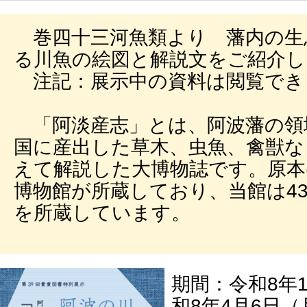
巻四十三河魚類より 藩内の生
る川魚の絵図と解説文をご紹介し
注記：展示中の資料は閲覧でき
「阿淡産志」とは、阿波藩の領
国に産出した草木、虫魚、禽獣な
えて解説した大博物誌です。原本(
博物館が所蔵しており、当館は43
を所蔵しています。
期間：令和8年
和8年4月6日