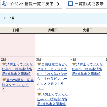
7月
日曜日
月曜日
火曜日
2日
3日
4日
消防士ってどんな
自由研究にもピッ
消防士ってどんな
仕事？ 徳島市消防
タリ！ カメラと光
仕事？ 徳島市消防
局×徳島市立図書館
のしくみを学びなが
局×徳島市立図書館
ら、手作りピンホー
夏のYA講座 図書
ルカメラをつくろ
館スタッフになろ
う！
う！
消防士ってどんな
仕事？ 徳島市消防
局×徳島市立図書館