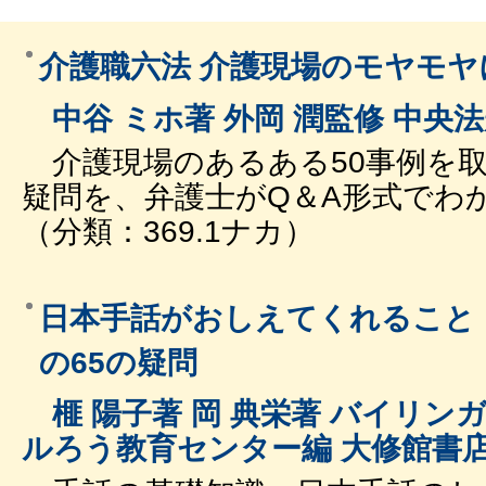
介護職六法 介護現場のモヤモ
中谷 ミホ著 外岡 潤監修 中央
介護現場のあるある50事例を
疑問を、弁護士がQ＆A形式でわ
（分類：369.1ナカ）
日本手話がおしえてくれること
の65の疑問
榧 陽子著 岡 典栄著 バイリン
ルろう教育センター編 大修館書