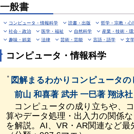
一般書
コンピュータ・情報科学
読書・出版
哲学・宗教・心
社会・政治
医学・福祉
自然科学
産業・技術・環
趣味・娯楽
法律
芸術・芸能
言語・語学
文
コンピュータ・情報科学
図解まるわかりコンピュータの
前山
和喜著 武井 一巳著 翔泳社
コンピュータの成り立ちや、コ
算やデータ処理・出入力の関係な
を解説。AI、VR・AR関連など