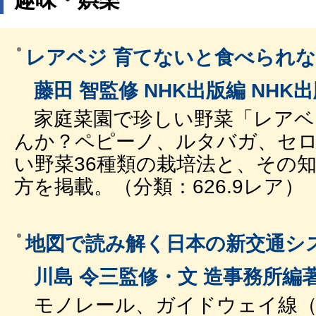
レアベジ 育てないと食べられ
藤田 智監修 NHK出版編 NHK
家庭菜園で珍しい野菜「レアベ
んか？ペピーノ、ルタバガ、セ
い野菜36種類の栽培法と、その
方を掲載。（分類：626.9レア）
地図で読み解く日本の新交通シ
川島 令三監修・文 造事務所編著
モノレール、ガイドウェイ線（A