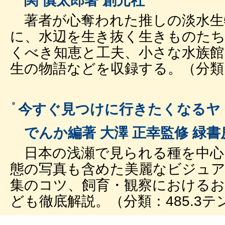
関 慎太郎著 創元社
著者が心奪われた推しの淡水生
に、水辺を生き抜く生きものた
くべき知恵と工夫、小さな水族館
生の物語などを収録する。（分類：
今すぐ見つけに行きたくなるヤ
でんか編著 大澤 正幸監修 緑書
日本の浅瀬で見られる種を中心
態の写真も含めた美麗なビジュア
集のコツ、飼育・観察における
ども徹底解説。（分類：485.3テ