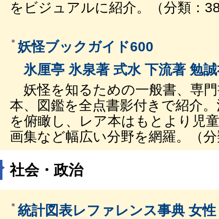
をビジュアルに紹介。（分類：38
妖怪ブックガイド600
氷厘亭 氷泉著 式水 下流著 勉誠
妖怪を知るための一般書、専門
本、図鑑を全点書影付きで紹介。
を俯瞰し、レア本はもとより児童
画集など幅広い分野を網羅。（分類
社会・政治
統計図表レファレンス事典 女