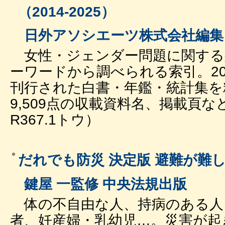
（2014-2025）
日外アソシエーツ株式会社編集
女性・ジェンダー問題に関する
ーワードから調べられる索引。201
刊行された白書・年鑑・統計集を
9,509点の収載資料名、掲載頁
R367.1トウ）
だれでも防災 決定版 避難が難
鍵屋 一監修 中央法規出版
体の不自由な人、持病のある人
者、妊産婦・乳幼児…。災害が起