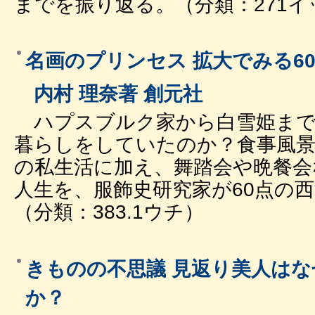
までを振り返る。（分類：271イ
名画のプリンセス 拡大でみる6
内村 理奈著 創元社
ハプスブルク家から白雪姫まで
暮らしをしていたのか？食事風
の私生活に加え、舞踏会や晩餐会
人生を、服飾史研究家が60点の
（分類：383.1ウチ）
きものの不思議 見返り美人は
か？