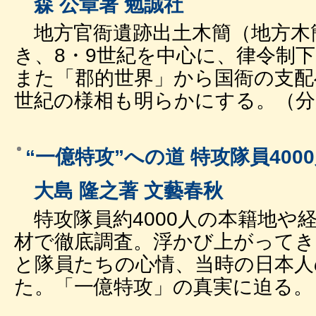
森 公章著 勉誠社
地方官衙遺跡出土木簡（地方木
き、8・9世紀を中心に、律令制
また「郡的世界」から国衙の支配へ
世紀の様相も明らかにする。（分類
“一億特攻”への道 特攻隊員400
大島 隆之著 文藝春秋
特攻隊員約4000人の本籍地や経
材で徹底調査。浮かび上がってき
と隊員たちの心情、当時の日本人
た。「一億特攻」の真実に迫る。（