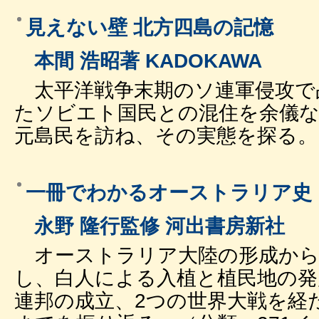
見えない壁 北方四島の記憶
本間 浩昭著 KADOKAWA
太平洋戦争末期のソ連軍侵攻で
たソビエト国民との混住を余儀
元島民を訪ね、その実態を探る。（
一冊でわかるオーストラリア史
永野 隆行監修 河出書房新社
オーストラリア大陸の形成から
し、白人による入植と植民地の発
連邦の成立、2つの世界大戦を経