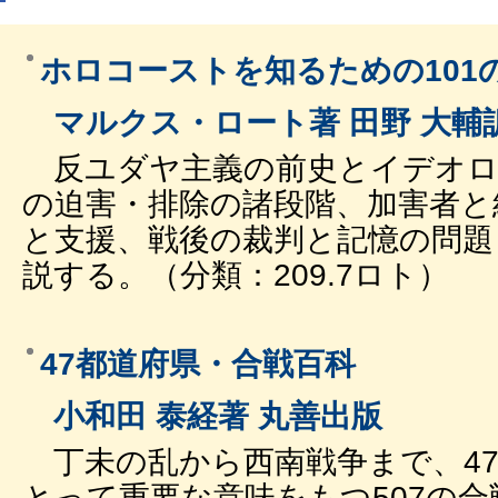
ホロコーストを知るための101
マルクス・ロート著 田野 大輔訳
反ユダヤ主義の前史とイデオロ
の迫害・排除の諸段階、加害者と
と支援、戦後の裁判と記憶の問題
説する。（分類：209.7ロト）
47都道府県・合戦百科
小和田 泰経著 丸善出版
丁未の乱から西南戦争まで、4
とって重要な意味をもつ507の