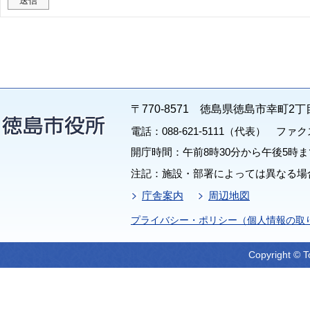
〒770-8571 徳島県徳島市幸町2丁
電話：088-621-5111（代表） ファクス：
開庁時間：午前8時30分から午後5時ま
注記：施設・部署によっては異なる場
庁舎案内
周辺地図
プライバシー・ポリシー（個人情報の取
Copyright © T