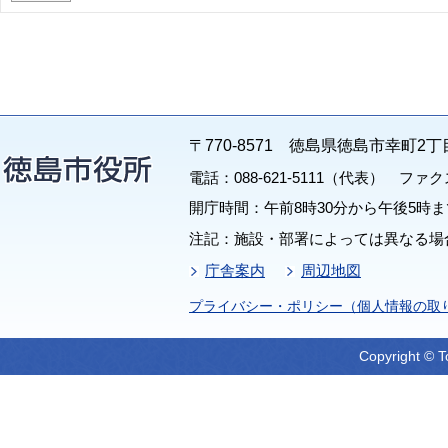
〒770-8571 徳島県徳島市幸町2丁
電話：088-621-5111（代表） ファクス：
開庁時間：午前8時30分から午後5時ま
注記：施設・部署によっては異なる場
庁舎案内
周辺地図
プライバシー・ポリシー（個人情報の取
Copyright © T