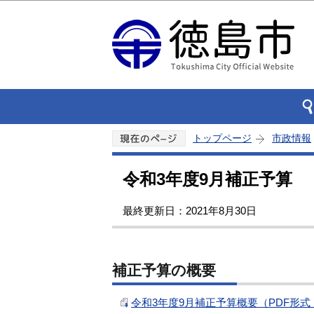
トップページ
市政情報
令和3年度9月補正予算
最終更新日：2021年8月30日
補正予算の概要
令和3年度9月補正予算概要（PDF形式：