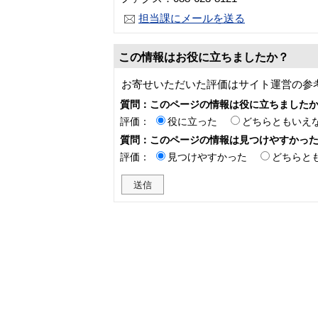
担当課にメールを送る
この情報はお役に立ちましたか？
お寄せいただいた評価はサイト運営の参
質問：このページの情報は役に立ちました
評価：
役に立った
どちらともいえ
質問：このページの情報は見つけやすかっ
評価：
見つけやすかった
どちらと