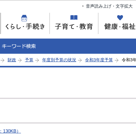
このページの本文へ移動
音声読み上げ・文字拡大
財政
予算
年度別予算の状況
令和3年度予算
令和3
130KB）