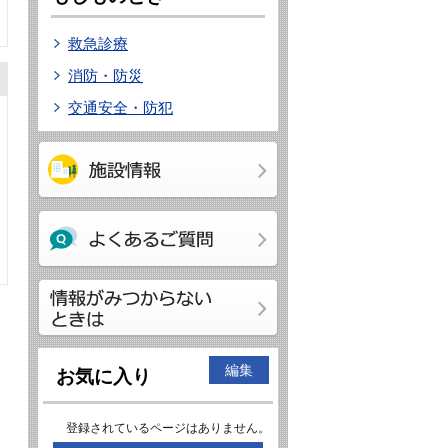
救急診療
消防・防災
交通安全・防犯
編集
お気に入り
登録されているページはありません。