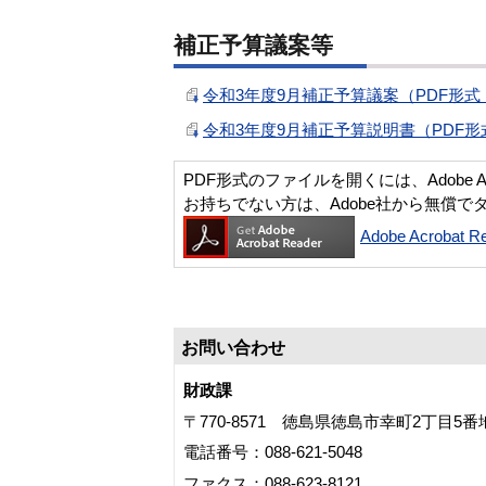
補正予算議案等
令和3年度9月補正予算議案（PDF形式：1
令和3年度9月補正予算説明書（PDF形式：
PDF形式のファイルを開くには、Adobe Acro
お持ちでない方は、Adobe社から無償で
Adobe Acroba
お問い合わせ
財政課
〒770-8571 徳島県徳島市幸町2丁目5
電話番号：088-621-5048
ファクス：088-623-8121