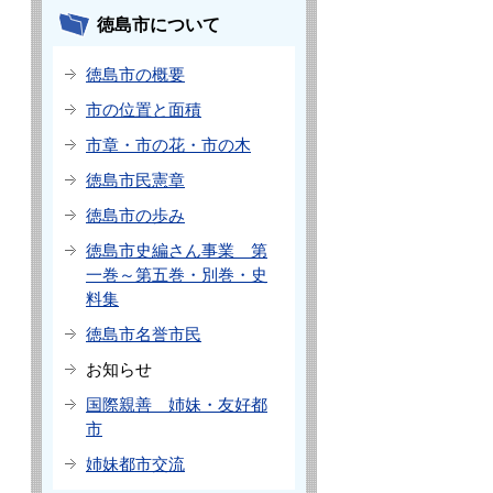
徳島市について
徳島市の概要
市の位置と面積
市章・市の花・市の木
徳島市民憲章
徳島市の歩み
徳島市史編さん事業 第
一巻～第五巻・別巻・史
料集
徳島市名誉市民
お知らせ
国際親善 姉妹・友好都
市
姉妹都市交流