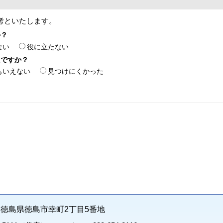
考といたします。
か？
ない
役に立たない
たですか？
もいえない
見つけにくかった
71 徳島県徳島市幸町2丁目5番地