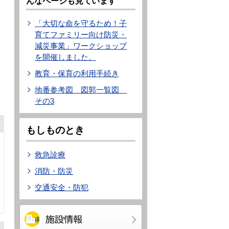
んなページも見ています
「大切な命を守るため！子
育てファミリー向け防災・
減災事業」ワークショップ
を開催しました。
教育・保育の利用手続き
地番参考図 図郭一覧図
その3
もしものとき
救急診療
消防・防災
交通安全・防犯