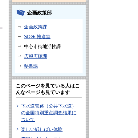
企画政策部
企画政策課
SDGs推進室
中心市街地活性課
広報広聴課
秘書課
このページを見ている人はこ
んなページも見ています
下水道管路（公共下水道）
の全国特別重点調査結果に
ついて
楽しい紙しばい体験