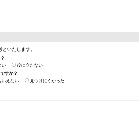
考といたします。
か？
ない
役に立たない
たですか？
もいえない
見つけにくかった