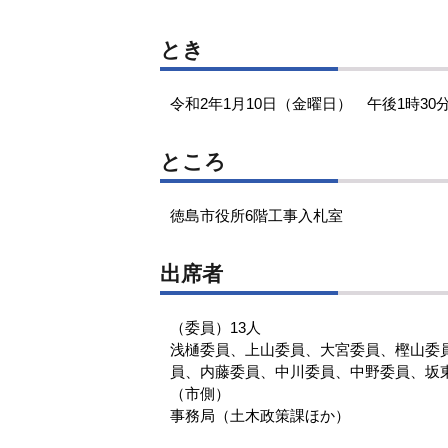
とき
令和2年1月10日（金曜日） 午後1時30
ところ
徳島市役所6階工事入札室
出席者
（委員）13人
浅樋委員、上山委員、大宮委員、樫山委
員、内藤委員、中川委員、中野委員、坂
（市側）
事務局（土木政策課ほか）