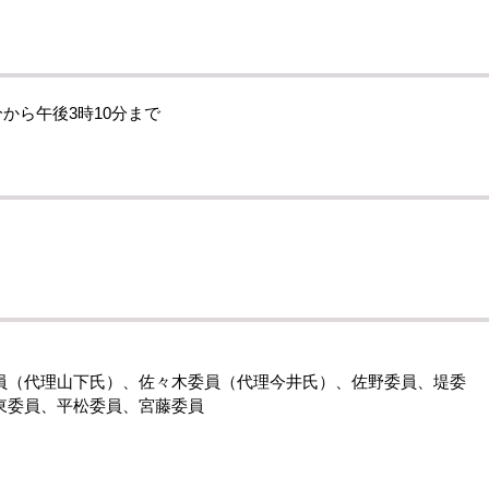
分から午後3時10分まで
員（代理山下氏）、佐々木委員（代理今井氏）、佐野委員、堤委
東委員、平松委員、宮藤委員