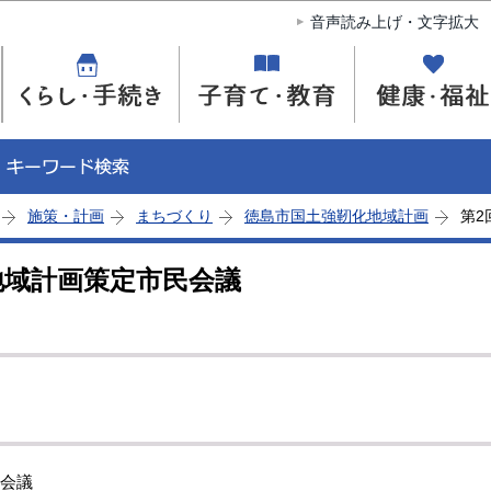
このページの本文へ移動
音声読み上げ・文字拡大
施策・計画
まちづくり
徳島市国土強靭化地域計画
第2
地域計画策定市民会議
民会議