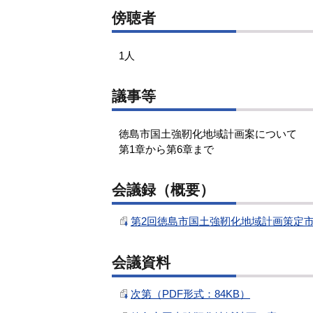
傍聴者
1人
議事等
徳島市国土強靭化地域計画案について
第1章から第6章まで
会議録（概要）
第2回徳島市国土強靭化地域計画策定市民
会議資料
次第（PDF形式：84KB）