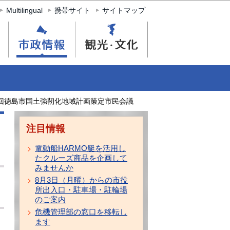
Multilingual
携帯サイト
サイトマップ
回徳島市国土強靭化地域計画策定市民会議
注目情報
電動船HARMO艇を活用し
たクルーズ商品を企画して
みませんか
8月3日（月曜）からの市役
所出入口・駐車場・駐輪場
のご案内
危機管理部の窓口を移転し
ます