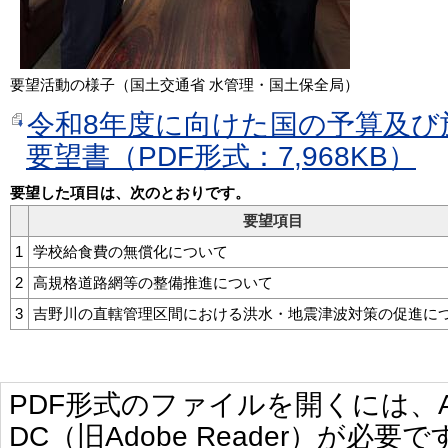
要望活動の様子（国土交通省 水管理・国土保全局）
令和8年度に向けた国の予算及び
要望書（PDF形式：7,968KB）
要望した項目は、次のとおりです。
要望項目
1
学校給食費の無償化について
2
高規格道路網等の整備推進について
3
吉野川の直轄管理区間における洪水・地震津波対策の促進に
PDF形式のファイルを開くには、Adobe 
DC（旧Adobe Reader）が必要で