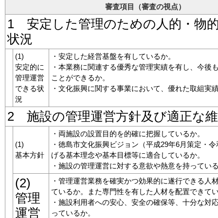
審査項目（審査の視点）
1 安定した管理のための人的・物
状況
(1)
・安定した経営基盤を有しているか。
安定的に
・本業務に関連する優秀な管理実績を有し、今後
管理運営
ことができるか。
できる状
・文化振興に関する事業において、優れた取組実
況
2 施設の管理運営方針及び適正な
・両施設の設置目的を的確に把握しているか。
(1)
・徳島市文化振興ビジョン（平成29年6月策定・令
基本方針
げる基本理念や基本目標等に適合しているか。
・施設の管理運営に対する意欲や熱意を持ってい
(2)
・管理運営業務を確実かつ効果的に遂行できる人
ているか。また専門性を有した人材を配置できて
管理
・施設利用者への安心、安全の確保等、十分な対
運営
っているか。