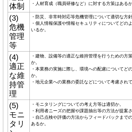
・人材育成（職員研修など）に対する方策はある
体制
(3)
・防災、非常時対応等危機管理について適切な方
・個人情報保護や情報セキュリティについてどの
危機
いるか。
管理
等
(4)
・建物、設備等の適正な維持管理を行うための方
か。
適正
・本業務の実施に際し、環境への配慮についてど
な維
か。
・地元企業への業務の委託などについて考慮され
持管
理
(5)
・モニタリングについての考え方等は適切か。
・利用者ニーズの把握や課題抽出等の方法が提案
モニ
・自己点検や評価の方法からフィードバックまで
タリ
あるか。