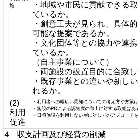
・地域や市民に貢献できる
施
ているか。
・創意工夫が見られ、具体的
可能な提案であるか。
・文化団体等との協力や連
ているか。
（自主事業について）
・両施設の設置目的に合致
・既存事業との違いや新し
れるか。
(2)
・利用者への幅広い周知についての考え方や方策
・施設のPRによる認知度の向上に対する取組はあ
利用
・日頃施設を利用しない層に対してのアプローチ
促進
4 収支計画及び経費の削減