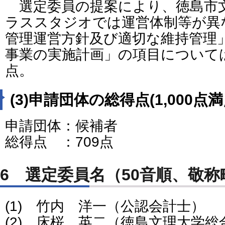
選定委員の提案により、徳島市
ラススタジオでは運営体制等が異な
管理運営方針及び適切な維持管理」
事業の実施計画」の項目について
点。
(3)申請団体の総得点(1,000点満
申請団体：候補者
総得点 ：709点
6 選定委員名（50音順、敬称
(1) 竹内 洋一（公認会計士）
(2) 床桜 英二（徳島文理大学