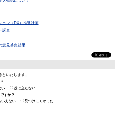
る本人確認について
ション（DX）推進計画
ト調査
の意見募集結果
考といたします。
か？
ない
役に立たない
たですか？
もいえない
見つけにくかった