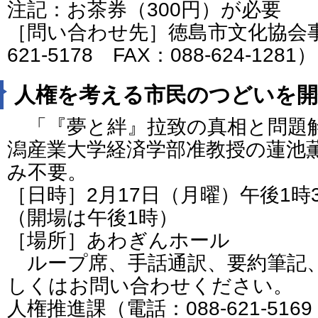
注記：お茶券（300円）が必要
［問い合わせ先］徳島市文化協会事
621-5178 FAX：088-624-1281）
人権を考える市民のつどいを開
「『夢と絆』拉致の真相と問題
潟産業大学経済学部准教授の蓮池
み不要。
［日時］2月17日（月曜）午後1時
（開場は午後1時）
［場所］あわぎんホール
ループ席、手話通訳、要約筆記
しくはお問い合わせください。
人権推進課（電話：088-621-5169 