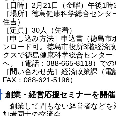
［日時］2月21日（金曜）午後1時
［場所］徳島健康科学総合センタ
住吉）
［定員］30人（先着）
［申し込み方法］申込書（徳島市
ンロード可。徳島市役所3階経済
クスで徳島健康科学総合センター（FA
へ。（電話：088-665-8118）
［問い合わせ先］経済政策課（電話：0
FAX：088-621-5196）
創業・経営応援セミナーを開催
創業して間もない経営者などを
加者同士の交流会。