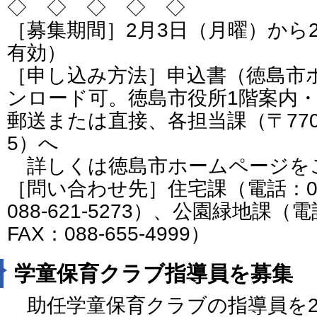
◇ ◇ ◇ ◇ ◇
［募集期間］2月3日（月曜）から
有効）
［申し込み方法］申込書（徳島市
ンロード可。徳島市役所1階案内
郵送または直接、各担当課（〒770-
5）へ
詳しくは徳島市ホームページを
［問い合わせ先］住宅課（電話：088-
088-621-5273）、公園緑地課（電話
FAX：088-655-4999）
学童保育クラブ指導員を募集
助任学童保育クラブの指導員を2