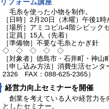
リフォーム講座
毛糸を使った小物を制作。
［日時］2月20日（木曜）午後1時
［場所］アミコビル4階シビック
［定員］15人（先着）
［準備物］不要な毛糸とかぎ針
◇ ◇ ◇ ◇ ◇
［対象者］徳島市・石井町・神山
［申し込み方法］消費生活センター（電
2326 FAX：088-625-2365）
経営力向上セミナーを開催
創業を考えている人や経営力を
としたセミナー。