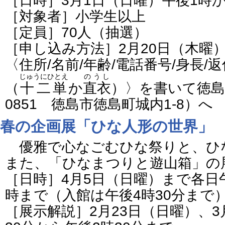
［日時］3月1日（日曜）午後1時
［対象者］小学生以上
［定員］70人（抽選）
［申し込み方法］2月20日（木曜
〈住所/名前/年齢/電話番号/身長/
じゅうにひとえ
のうし
（
十二単
か
直衣
）〉を書いて徳島城
0851 徳島市徳島町城内1-8）へ
春の企画展「ひな人形の世界」
優雅で心なごむひな祭りと、ひ
また、「ひなまつりと遊山箱」の
［日時］4月5日（日曜）まで各日午
時まで（入館は午後4時30分まで
［展示解説］2月23日（日曜）、3