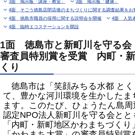
3面 掲示板「講座・教室」
3面 掲示板「健康」
4面 そごう徳島店閉店後のまちづくりに関する調査結果をお
4面 徳島市職員の採用に関する説明会を開催
4面 人気
4面 臨時エコステーションを開設
1面 徳島市と新町川を守る会
審査員特別賞を受賞 内町・
くり
徳島市は「笑顔みちる水都 とく
て、豊かな河川環境を生かしたま
ます。このたび、ひょうたん島周
認定NPO法人新町川を守る会と
「内町・新町地区かわまちづくり
「かわまち大賞」の審査員特別賞