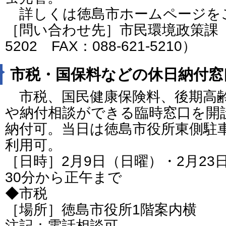
詳しくは徳島市ホームページを
［問い合わせ先］市民環境政策課（電話
5202 FAX：088-621-5210）
市税・国保料などの休日納付窓
市税、国民健康保険料、後期高
や納付相談ができる臨時窓口を開
納付可。当日は徳島市役所東側駐車
利用可。
［日時］2月9日（日曜）・2月23
30分から正午まで
◆市税
［場所］徳島市役所1階案内横
注記：電話相談可