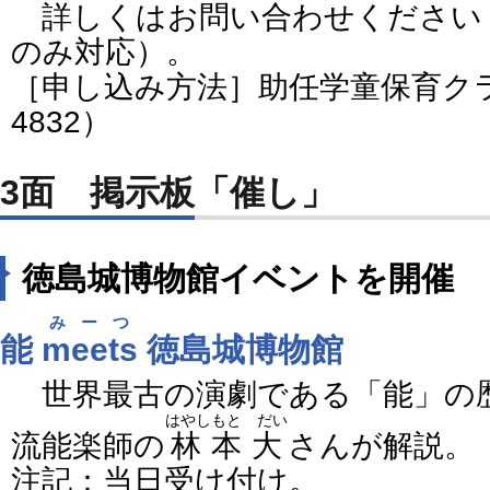
詳しくはお問い合わせください
のみ対応）。
［申し込み方法］助任学童保育クラブ
4832）
3面 掲示板「催し」
徳島城博物館イベントを開催
みーつ
能
meets
徳島城博物館
世界最古の演劇である「能」の
はやしもと だい
流能楽師の
林本大
さんが解説。
注記：当日受け付け。