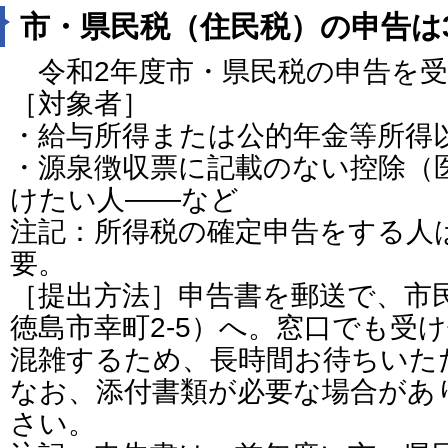
市・県民税（住民税）の申告は
令和2年度市・県民税の申告を受
［対象者］
・給与所得または公的年金等所得
・源泉徴収票に記載のない控除（
けたい人――など
注記：所得税の確定申告をする人
要。
［提出方法］申告書を郵送で、市民税
徳島市幸町2-5）へ。窓口でも受
混雑するため、長時間お待ちいた
なお、添付書類が必要な場合があ
さい。