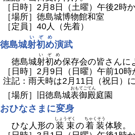
［日時］2月8日（土曜）午後2時か
［場所］徳島城博物館和室
［定員］40人（先着）
いぞめ
徳島城
射初め
演武
いぞめ
徳島城
射初め
保存会の皆さんに
［日時］2月9日（日曜）午前10時
注記：雨天時は2月11日（祝日）
おもてごてん
［場所］旧徳島城
表御殿
庭園
おひなさまに変身
しょうぞく
ちゃくそう
ひな人形の
装束
の
着装
体験。