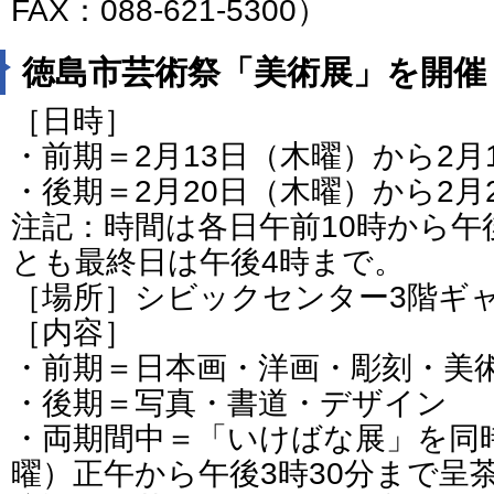
FAX：088-621-5300）
徳島市芸術祭「美術展」を開催
［日時］
・前期＝2月13日（木曜）から2月
・後期＝2月20日（木曜）から2月
注記：時間は各日午前10時から午
とも最終日は午後4時まで。
［場所］シビックセンター3階ギ
［内容］
・前期＝日本画・洋画・彫刻・美
・後期＝写真・書道・デザイン
・両期間中＝「いけばな展」を同時
曜）正午から午後3時30分まで呈