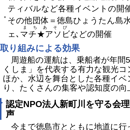
ティバルなど各種イベントの開
その他団体＝徳島ひょうたん島水
まちあそび
ェ､
マチ★アソビ
などの開催
取り組みによる効果
周遊船の運航は、乗船者が年間5
くしま」を代表する有力な観光コ
ほか、水辺を舞台とした各種イベ
り、たくさんの集客や認知度の向
認定NPO法人新町川を守る会
声
今まで徳島市とともに地道に行