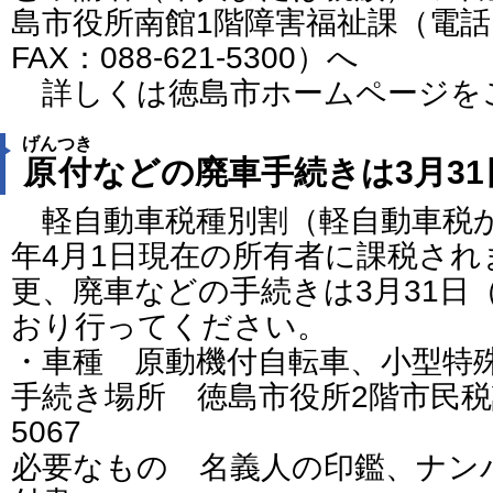
島市役所南館1階障害福祉課（電話：0
FAX：088-621-5300）へ
詳しくは徳島市ホームページを
げんつき
原付
などの廃車手続きは3月31
軽自動車税種別割（軽自動車税
年4月1日現在の所有者に課税さ
更、廃車などの手続きは3月31日
おり行ってください。
・車種 原動機付自転車、小型特
手続き場所 徳島市役所2階市民税課 
5067
必要なもの 名義人の印鑑、ナン