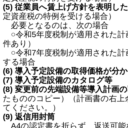
(5) 従業員へ賃上げ方針を表明し
定資産税の特例を受ける場合）
必要となるのは、次の場合
○令和5年度税制が適用された計
件あり）
○令和7年度税制が適用された計
する場合
(6) 導入予定設備の取得価格が分
(7) 導入予定設備のカタログ等
(8) 変更前の先端設備等導入計画
たもののコピー）（計画書の右上
てください。）
(9) 返信用封筒
A4の認定書を折らず、返送可能