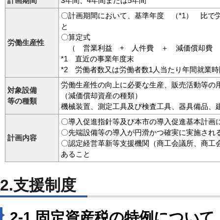
計画期間
3年間、4年間または5年間
〇計画期間において、基準年度 （*1） 比で
と
〇算定式
労働生産性
（ 営業利益 + 人件費 ＋ 減価償却費 ）
*1 直近の事業年度末
*2 労働者数又は労働者数1人当たり年間就業時
労働生産性の向上に必要な生産、販売活動等の
対象設備
（減価償却資産の種類）
等の種類
機械装置、測定工具及び検査工具、器具備品、
〇導入促進指針等及び本市の導入促進基本計画
〇先端設備等の導入が円滑かつ確実に実施され
計画内容
〇認定経営革新等支援機関（商工会議所、商工
あること
2.支援制度
2‐1.固定資産税の特例について