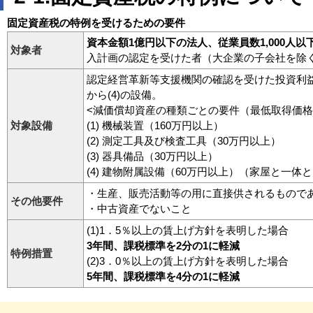
固定資産税の特例を受けるための要件
資本金額1億円以下の法人、従業員数1,000人
対象者
入計画の認定を受けた者（大企業の子会社を除
認定経営革新等支援機関の確認を受けた投資利益
から(4)の設備。
<減価償却資産の種類ごとの要件（最低取得価格
対象設備
(1) 機械装置（160万円以上）
(2) 測定工具及び検査工具（30万円以上）
(3) 器具備品（30万円以上）
(4) 建物附属設備（60万円以上）（家屋と一
・生産、販売活動等の用に直接供されるもので
その他要件
・中古資産でないこと
(1)1．5％以上の賃上げ方針を表明した場合
3年間、課税標準を2分の1に軽減
特例措置
(2)3．0％以上の賃上げ方針を表明した場合
5年間、課税標準を4分の1に軽減