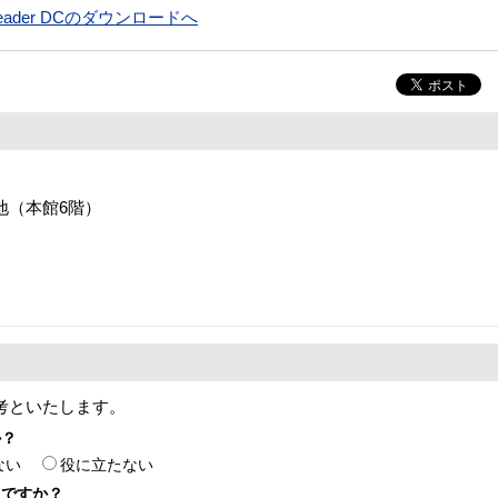
t Reader DCのダウンロードへ
番地（本館6階）
考といたします。
か？
ない
役に立たない
たですか？