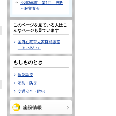
令和3年度 第1回 行政
不服審査会
このページを見ている人はこ
んなページも見ています
国府在宅育児家庭相談室
「あいあい」
もしものとき
救急診療
消防・防災
交通安全・防犯