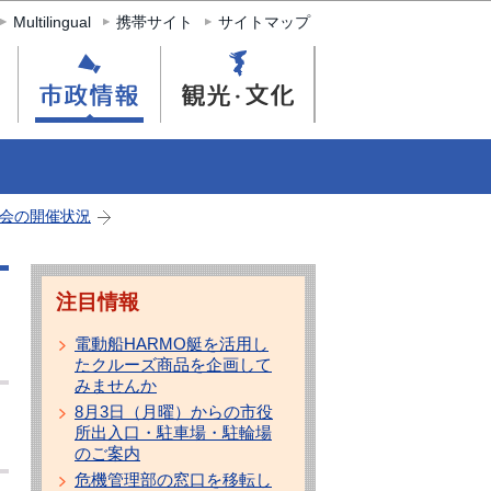
Multilingual
携帯サイト
サイトマップ
会の開催状況
注目情報
電動船HARMO艇を活用し
たクルーズ商品を企画して
みませんか
8月3日（月曜）からの市役
所出入口・駐車場・駐輪場
のご案内
危機管理部の窓口を移転し