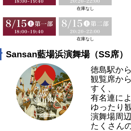
在庫なし
在庫なし
Sansan藍場浜演舞場（SS席）
徳島駅か
観覧席か
すく、
有名連に
ゆったり
演舞場周
たくさん