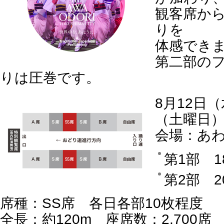
観客席か
りを
体感でき
第二部の
りは圧巻です。
8月12日
（土曜日
会場：あ
第1部 1
第2部 2
席種：SS席 各日各部10枚程度
全長：約120m 座席数：2,700席