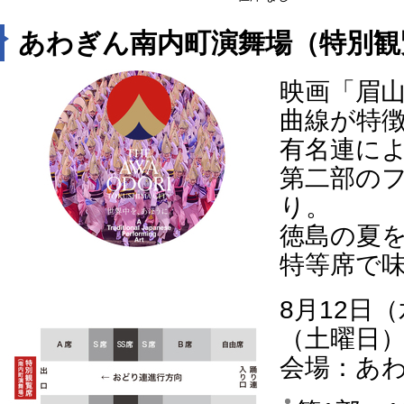
あわぎん南内町演舞場（特別観
映画「眉
曲線が特
有名連に
第二部の
り。
徳島の夏
特等席で
8月12日
（土曜日
会場：あ