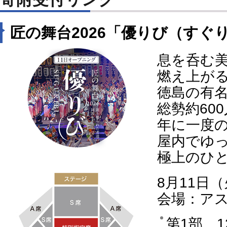
匠の舞台2026「優りび（すぐ
息を呑む
燃え上が
徳島の有
総勢約60
年に一度
屋内でゆ
極上のひ
8月11日
会場：ア
第1部 