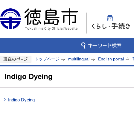
この
トップページ
multilingual
English portal
Indigo Dyeing
Indigo Dyeing