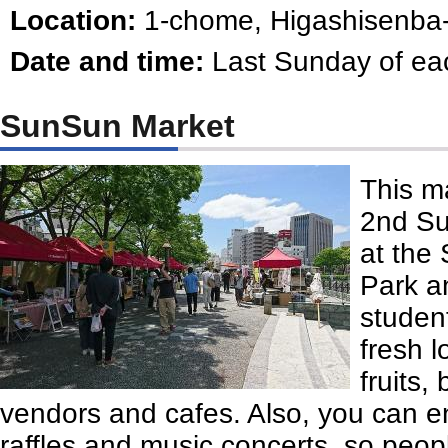
Location:
1-chome, Higashisenba-
Date and time:
Last Sunday of ea
SunSun Market
This ma
2nd Su
at the
Park a
studen
fresh 
fruits,
vendors and cafes. Also, you can e
raffles and music concerts, so peop