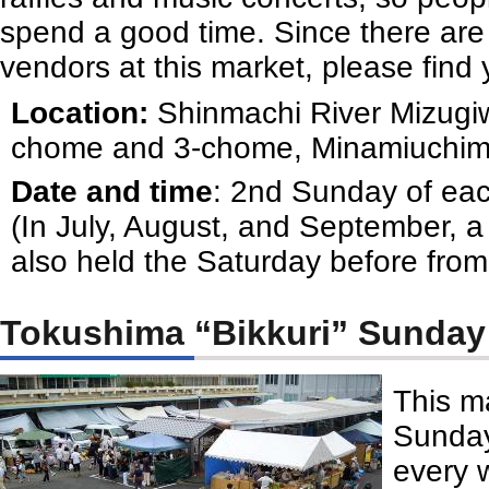
spend a good time. Since there are s
vendors at this market, please find y
Location:
Shinmachi River Mizugiw
chome and 3-chome, Minamiuchima
Date and time
: 2nd Sunday of ea
(In July, August, and September, a
also held the Saturday before from
Tokushima “Bikkuri” Sunday
This ma
Sunday
every 