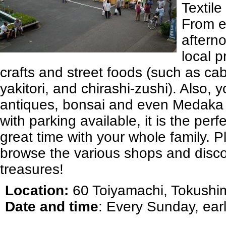
Textil
From e
aftern
local 
crafts and street foods (such as c
yakitori, and chirashi-zushi). Also, y
antiques, bonsai and even Medaka f
with parking available, it is the per
great time with your whole family. P
browse the various shops and disc
treasures!
Location:
60 Toiyamachi, Tokushi
Date and time
: Every Sunday, ear