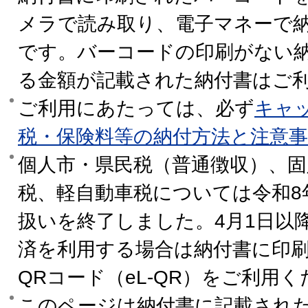
メラで読み取り、電子マネーで
です。バーコードの印刷がない納
る金額が記載された納付書はご
ご利用にあたっては、必ず
キャ
税・保険料等の納付方法と注意事
個人市・県民税（普通徴収）、固
税、軽自動車税については令和8
扱いを終了しました。4月1日以
済を利用する場合は納付書に印
QRコード（eL-QR）をご利用
このページは納付書に記載され