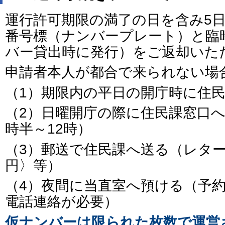
運行許可期限の満了の日を含み5
番号標（ナンバープレート）と臨
バー貸出時に発行）をご返却いた
申請者本人が都合で来られない場
（1）期限内の平日の開庁時に住
（2）日曜開庁の際に住民課窓口へ
時半～12時）
（3）郵送で住民課へ送る（レター
円〉等）
（4）夜間に当直室へ預ける（予
電話連絡が必要）
仮ナンバーは限られた枚数で運営