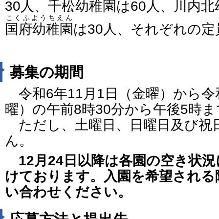
30人、
千松幼稚園
は60人、
川内北
こくふようちえん
国府幼稚園
は30人、それぞれの
募集の期間
令和6年11月1日（金曜）から令和
曜）の午前8時30分から午後5時ま
ただし、土曜日、日曜日及び祝
ん。
12月24日以降は各園の空き状
けております。入園を希望される
い合わせください。
応募方法と提出先