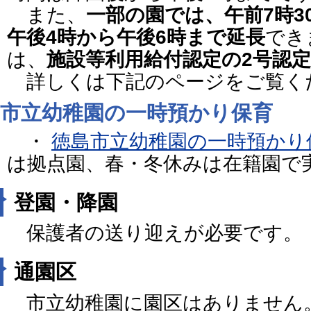
また、
一部の園では、午前7時3
午後4時から午後6時まで延長
でき
は、
施設等利用給付認定の2号認
詳しくは下記のページをご覧く
市立幼稚園の一時預かり保育
・
徳島市立幼稚園の一時預かり
は拠点園、春・冬休みは在籍園で
登園・降園
保護者の送り迎えが必要です。
通園区
市立幼稚園に園区はありません