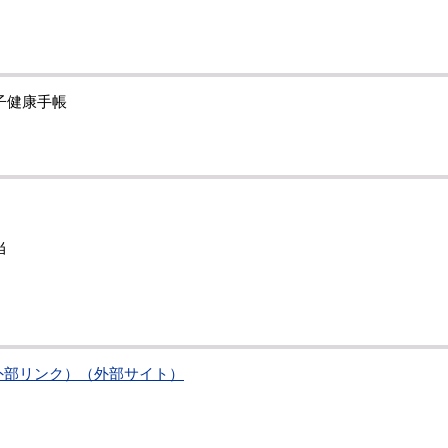
子健康手帳
。
当
/943719（外部リンク）（外部サイト）