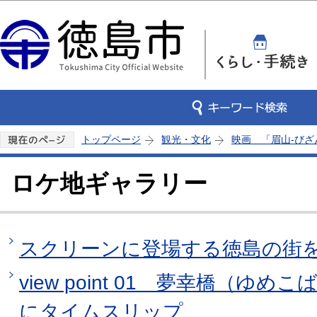
この
トップページ
観光・文化
映画 「眉山-びざ
ロケ地ギャラリー
スクリーンに登場する徳島の街
view point 01 夢幸橋（ゆめ
にタイムスリップ