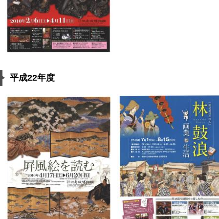
平成22年度