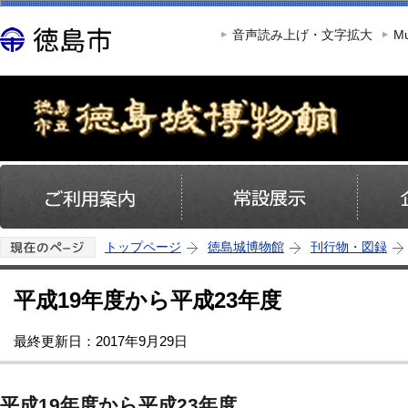
この
音声読み上げ・文字拡大
Mu
トップページ
徳島城博物館
刊行物・図録
平成19年度から平成23年度
最終更新日：2017年9月29日
平成19年度から平成23年度