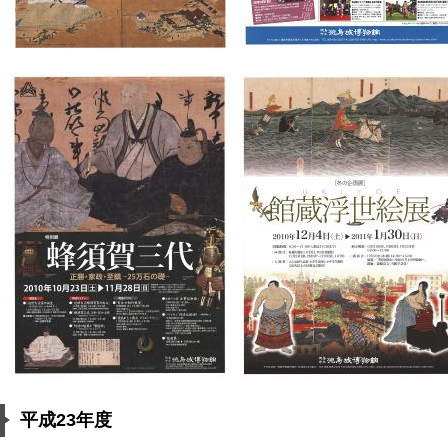
平成23年度