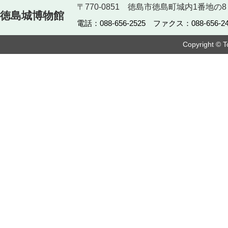
〒770-0851 徳島市徳島町城内1番地の8
徳島城博物館
電話：088-656-2525 ファクス：088-656-24
Copyright © T