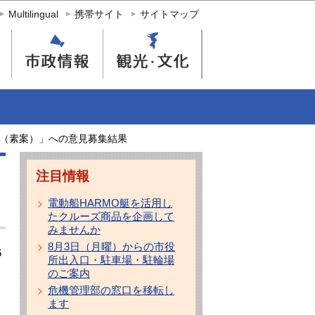
Multilingual
携帯サイト
サイトマップ
（素案）」への意見募集結果
注目情報
電動船HARMO艇を活用し
たクルーズ商品を企画して
みませんか
8月3日（月曜）からの市役
6
所出入口・駐車場・駐輪場
のご案内
危機管理部の窓口を移転し
ます