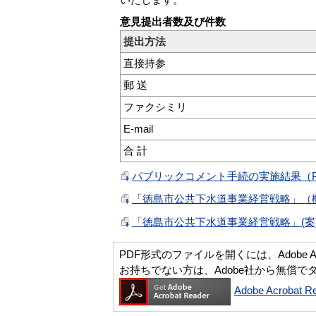
意見提出者数及び件数
提出方法
直接持参
郵 送
ファクシミリ
E-mail
合 計
パブリックコメント手続の実施結果（PD
「徳島市公共下水道事業経営戦略」（概要版
「徳島市公共下水道事業経営戦略」(案)（
PDF形式のファイルを開くには、Adobe Acro
お持ちでない方は、Adobe社から無償で
Adobe Acroba