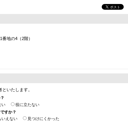
目1番地の4（2階）
考といたします。
か？
ない
役に立たない
たですか？
もいえない
見つけにくかった