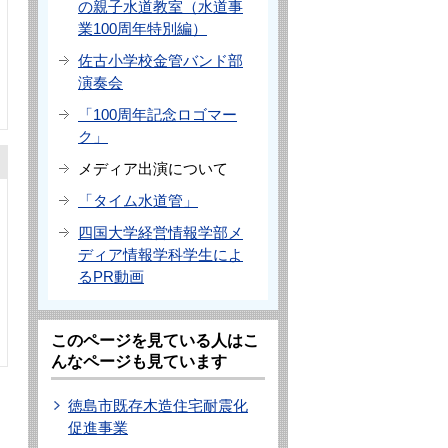
の親子水道教室（水道事
業100周年特別編）
佐古小学校金管バンド部
演奏会
「100周年記念ロゴマー
ク」
メディア出演について
「タイム水道管」
四国大学経営情報学部メ
ディア情報学科学生によ
るPR動画
このページを見ている人はこ
んなページも見ています
徳島市既存木造住宅耐震化
促進事業