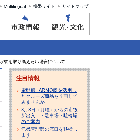
Multilingual
携帯サイト
サイトマップ
水管を取り換えたい場合について
注目情報
電動船HARMO艇を活用し
たクルーズ商品を企画して
みませんか
8月3日（月曜）からの市役
所出入口・駐車場・駐輪場
のご案内
危機管理部の窓口を移転し
ます