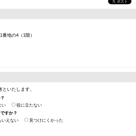
目1番地の4（1階）
考といたします。
か？
ない
役に立たない
たですか？
もいえない
見つけにくかった