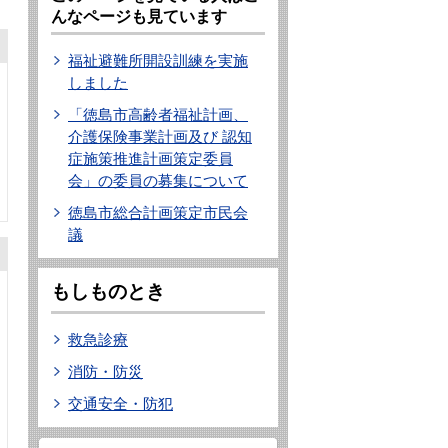
んなページも見ています
福祉避難所開設訓練を実施
しました
「徳島市高齢者福祉計画、
介護保険事業計画及び 認知
症施策推進計画策定委員
会」の委員の募集について
徳島市総合計画策定市民会
議
もしものとき
救急診療
消防・防災
交通安全・防犯