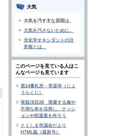
大気
大気を汚す主な原因は。
大気を汚さないために。
光化学オキシダントの注
意報とは。
このページを見ている人はこ
んなページも見ています
第14番札所・常楽寺（じょ
うらくじ）
実践項目28 廃棄する服や
不用な布を活用し、クッシ
ョンや部屋着を作ろう
とくしま市議会だより
HTML版（最新号）