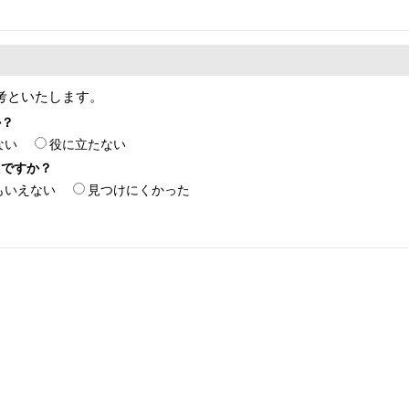
考といたします。
か？
ない
役に立たない
たですか？
もいえない
見つけにくかった