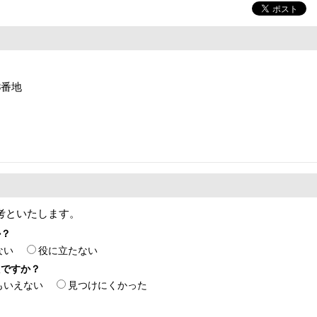
8番地
考といたします。
か？
ない
役に立たない
たですか？
もいえない
見つけにくかった