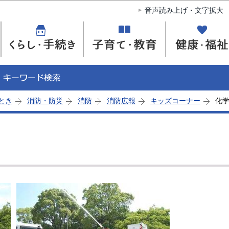
このページの本文へ移動
音声読み上げ・文字拡大
とき
消防・防災
消防
消防広報
キッズコーナー
化