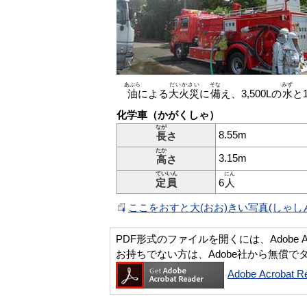
あぶら
だいかさい
そな
みず
油
による
大火災
に
備
え、3,500Lの
水
と1
化学車（かがくしゃ）
なが
8.55m
長
さ
たか
3.15m
高
さ
ていいん
にん
定員
6
人
ここをおすと大(おお)きい写真(しゃしん
PDF形式のファイルを開くには、Adobe Acro
お持ちでない方は、Adobe社から無償で
Adobe Acroba