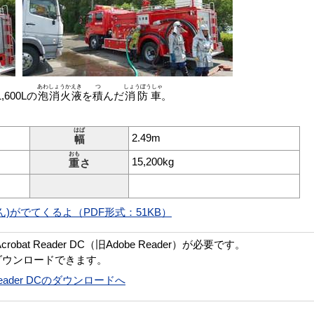
あわしょうかえき
つ
しょうぼうしゃ
,600Lの
泡消火液
を
積
んだ
消防車
。
はば
2.49m
幅
おも
15,200kg
重
さ
)がでてくるよ（PDF形式：51KB）
bat Reader DC（旧Adobe Reader）が必要です。
ダウンロードできます。
t Reader DCのダウンロードへ