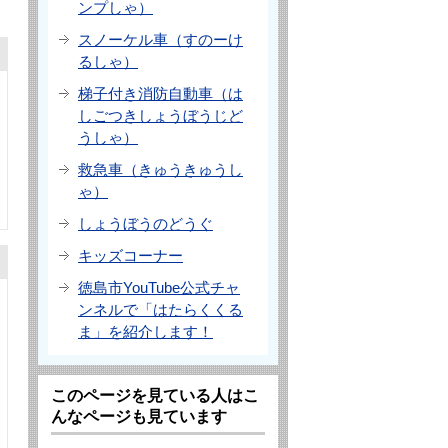
ンプしゃ）
スノーケル車（すのーけ
るしゃ）
梯子付き消防自動車（は
しごつきしょうぼうじど
うしゃ）
救急車（きゅうきゅうし
ゃ）
しょうぼうのどうぐ
キッズコーナー
徳島市YouTube公式チャ
ンネルで「はたらくくる
ま」を紹介します！
このページを見ている人はこ
んなページも見ています