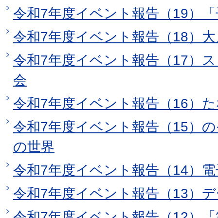
令和7年度イベント報告（19）
令和7年度イベント報告（18）
令和7年度イベント報告（17）
会
令和7年度イベント報告（16）
令和7年度イベント報告（15）
の世界
令和7年度イベント報告（14）電
令和7年度イベント報告（13）
令和7年度イベント報告（12）「