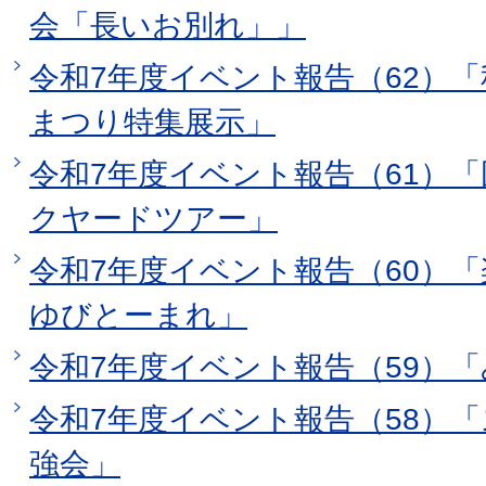
会「長いお別れ」」
令和7年度イベント報告（62）
まつり特集展示」
令和7年度イベント報告（61）
クヤードツアー」
令和7年度イベント報告（60）
ゆびとーまれ」
令和7年度イベント報告（59）
令和7年度イベント報告（58）
強会」