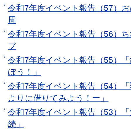
令和7年度イベント報告（57）
周
令和7年度イベント報告（56）
プ
令和7年度イベント報告（55）
ぼう！」
令和7年度イベント報告（54）
よりに借りてみよう！ー」
令和7年度イベント報告（53）
続」