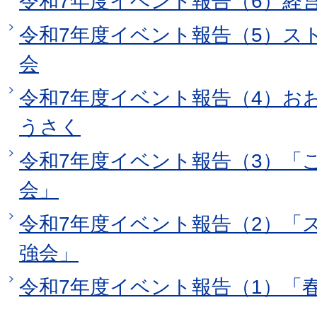
令和7年度イベント報告（6）経営者
令和7年度イベント報告（5）ス
会
令和7年度イベント報告（4）お
うさく
令和7年度イベント報告（3）「
会」
令和7年度イベント報告（2）「
強会」
令和7年度イベント報告（1）「