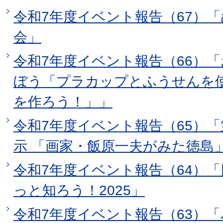
令和7年度イベント報告（67）
会」
令和7年度イベント報告（66）
ぼう「プラカップとふうせんを
を作ろう！」」
令和7年度イベント報告（65）「
示 「画家・飯原一夫がみた徳島
令和7年度イベント報告（64）
っと知ろう！2025」
令和7年度イベント報告（63）