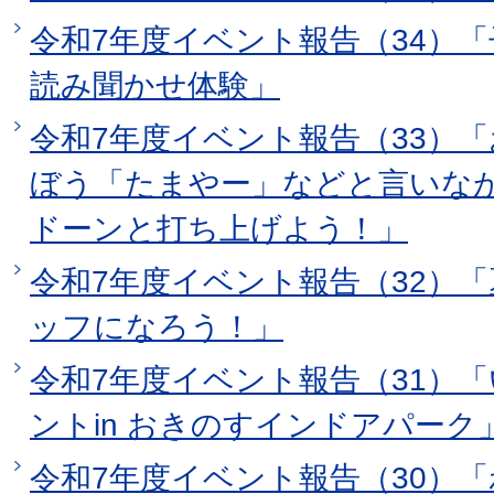
令和7年度イベント報告（34）
読み聞かせ体験」
令和7年度イベント報告（33）
ぼう「たまやー」などと言いな
ドーンと打ち上げよう！」
令和7年度イベント報告（32）「
ッフになろう！」
令和7年度イベント報告（31）
ントin おきのすインドアパーク
令和7年度イベント報告（30）