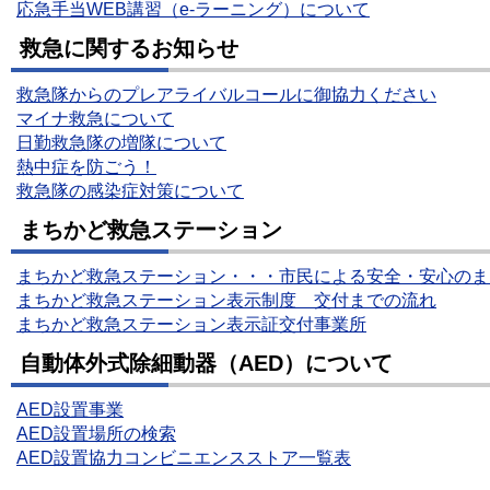
応急手当WEB講習（e-ラーニング）について
救急に関するお知らせ
救急隊からのプレアライバルコールに御協力ください
マイナ救急について
日勤救急隊の増隊について
熱中症を防ごう！
救急隊の感染症対策について
まちかど救急ステーション
まちかど救急ステーション・・・市民による安全・安心のま
まちかど救急ステーション表示制度 交付までの流れ
まちかど救急ステーション表示証交付事業所
自動体外式除細動器（AED）について
AED設置事業
AED設置場所の検索
AED設置協力コンビニエンスストア一覧表