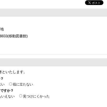
番地
2-8833(移動図書館)
考といたします。
か？
ない
役に立たない
たですか？
もいえない
見つけにくかった