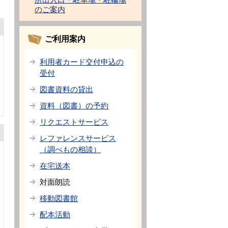
のご案内
ご利用案内
利用者カード交付申込の
受付
図書資料の貸出
資料（図書）の予約
リクエストサービス
レファレンスサービス
（調べもの相談）
在宅送本
対面朗読
移動図書館
配本活動